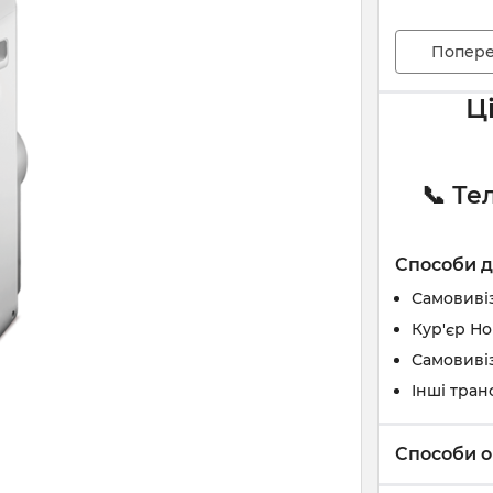
Попере
Ц
📞 Те
Способи д
Самовивіз
Кур'єр Н
Самовивіз
Інші тран
Способи о