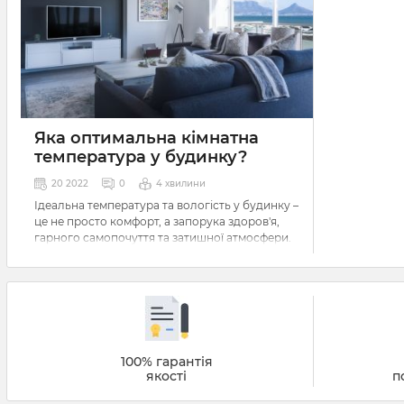
Яка оптимальна кімнатна
температура у будинку?
20 2022
0
4 хвилини
Ідеальна температура та вологість у будинку –
це не просто комфорт, а запорука здоров'я,
гарного самопочуття та затишної атмосфери.
Кожна кімната вимагає свого мікроклімату: у
спальні – прохолода для якісного сну, у
дитячій – тепло та оптимальна вологість для
здоров'я малюка, у вітальні – збалансована
температура для приємного відпочинку.
Сучасні кондиціонери з функцією підтримки
клімату дозволяють створити ідеальні умови
100% гарантія
без постійних налаштувань, а професійний
якості
п
підбір і встановлення гарантують їхню
ефективність. Саме тому важливо звертатися