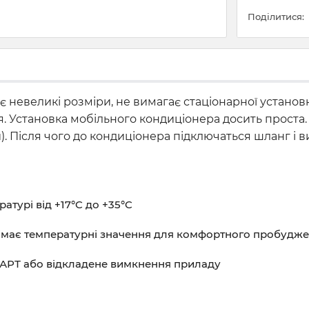
Поділитися:
є невеликі розміри, не вимагає стаціонарної установк
тря. Установка мобільного кондиціонера досить проста
). Після чого до кондиціонера підключаться шланг і в
турі від +17°C до +35°C
німає температурні значення для комфортного пробудж
ТАРТ або відкладене вимкнення приладу