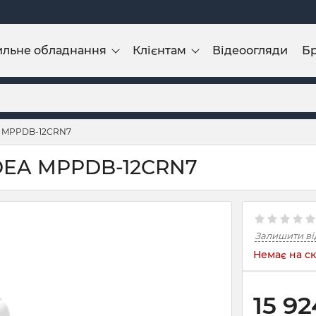
ильне обладнання
Клієнтам
Відеоогляди
Б
A MPPDB-12CRN7
DEA MPPDB-12CRN7
Залишити ві
Немає на ск
15 92