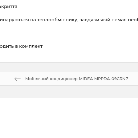
окриття
випаруються на теплообміннику, завдяки якій немає необ
одить в комплект
Мобільний кондиціонер MIDEA MPPDA-09CRN7