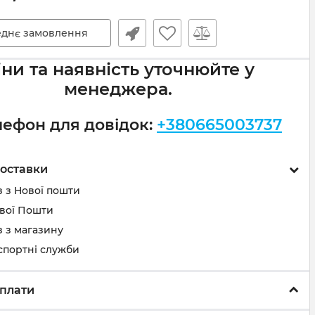
днє замовлення
іни та наявність уточнюйте у
менеджера.
лефон для довідок:
+380665003737
оставки
 з Нової пошти
ової Пошти
 з магазину
спортні служби
плати