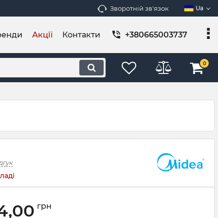
Зворотній зв'язок
Ua
ренди
Акції
Контакти
+380665003737
0
дгук
ладі
4,00
грн