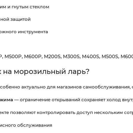
им и гнутым стеклом
йной защитой
ожного инструмента
P, M500P, M600P,
M200S, M300S, M400S, M500S, M60
к на морозильный ларь?
собенно актуально для магазинов самообслуживания, 
ежима
— ограничение открываний сохраняет холод внут
екте позволяют контролировать доступ нескольким со
висного обслуживания