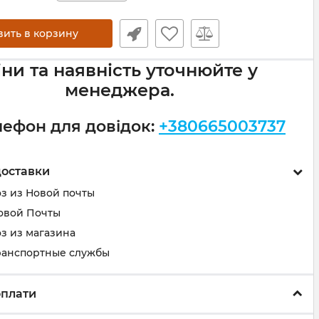
вить в корзину
іни та наявність уточнюйте у
менеджера.
лефон для довідок:
+380665003737
доставки
з из Новой почты
овой Почты
з из магазина
ранспортные службы
оплати