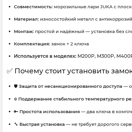
Совместимость:
морозильные лари JUKA с плоск
Материал:
износостойкий металл с антикоррози
Монтаж:
простой и надёжный — установка без сл
Комплектация:
замок + 2 ключа
Используется в моделях:
M200P, M300P, M400
✅ Почему стоит установить замо
🛡️
Защита от несанкционированного доступа
— о
❄️
Поддержание стабильного температурного р
🔑
Простота использования
— два ключа в компл
🔧
Быстрая установка
— не требует дорогого сер