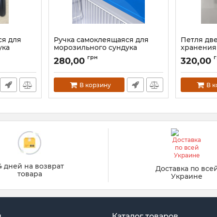
ся для
Ручка самоклеящаяся для
Петля дв
ука
морозильного сундука
хранения
 стеклом
(витрины) с гнутым стеклом
витрины
грн
280,00
320,00
В корзину
В 
4 дней на возврат
Доставка по все
товара
Украине
н
Каталог товаров