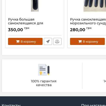
Ручка большая
Ручка самоклеящая
самоклеящаяся для
морозильного сунд
морозильного сундука
(витрины) с ровным
грн
грн
350,00
280,00
(витрины) с ровным стеклом
В корзину
В корзину
100% гарантия
1
качества
Контакты
Про магази