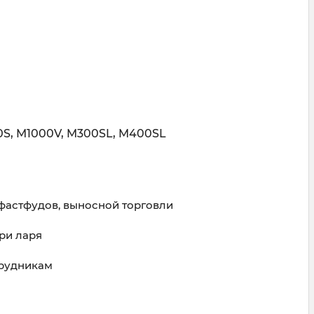
0S,
M1000V, M300SL, M400SL
фастфудов, выносной торговли
ри ларя
трудникам