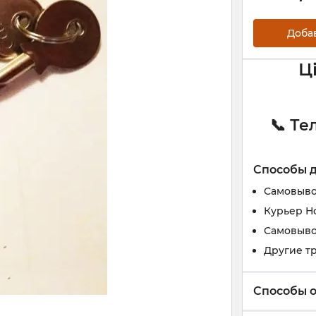
Доба
Ц
📞 Те
Способы 
Самовыво
Курьер Н
Самовыво
Другие т
Способы 