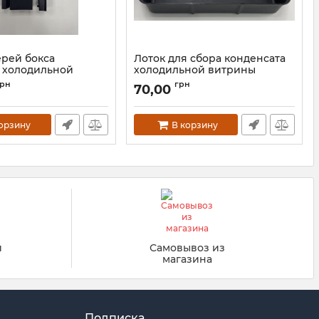
ерей бокса
Лоток для сбора конденсата
 холодильной
холодильной витрины
грн
грн
70,00
корзину
В корзину
й
Самовывоз из
магазина
Подписка