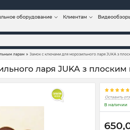
льное оборудование
Клиентам
Видеообзор
льным ларам
Замок с ключами для морозильного ларя JUKA з плос
ильного ларя JUKA з плоским
Оставить от
В наличии
650,