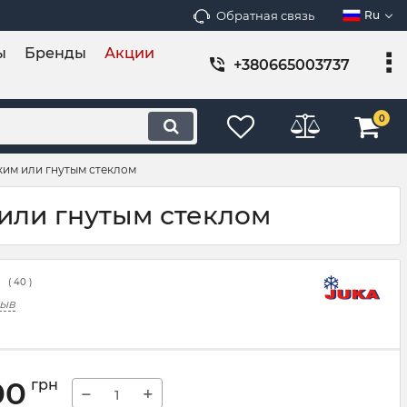
Обратная связь
Ru
ы
Бренды
Акции
+380665003737
0
ким или гнутым стеклом
 или гнутым стеклом
(
40
)
зыв
00
грн
−
+