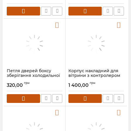
Петля дверей боксу
Корпус накладний для
зберігання холодильної
вітрини з контролером
вітрини
ELITECH EТС 974
грн
грн
320,00
1 400,00