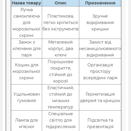
Назва товару
Опис
Призначення
Ручка
самоклеюча
Пластикова,
Зручне
для
легко кріпиться
відкривання
морозильної
без інструментів
кришки
скрині
Замок з
Металевий
Захист від
ключами для
корпус, два
несанкціонованого
ларя
ключі
відкривання
Порошкове
Кошик для
Організація
покриття,
морозильної
простору
стійкий до
скрині
всередині ларя
корозії
Еластичний,
Ущільнювач
стійкий до
Герметизація
гумовий
низьких
дверей та кришок
температур
Спеціальне
Лампа для
світло для
Підсвітка та
м’ясної
підкреслення
презентація