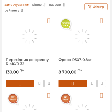
замовчуванням
ціною
назвою
Фільтр
рейтингу
Перехідник до фреону
Фреон R507, 0,8кг
R-410/R-32
грн
грн
130,00
8 700,00