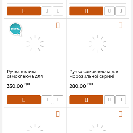
Ручка велика
Ручка самоклеюча для
самоклеюча для
морозильної скрині
морозильної скрині
(вітрини) з рівним склом
грн
грн
(вітрини) з рівним склом
350,00
280,00