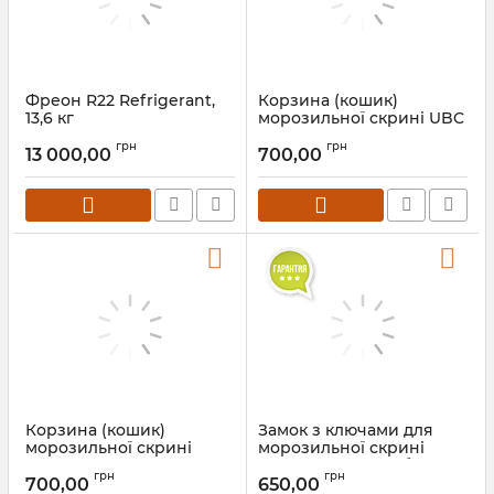
Фреон R22 Refrigerant,
Корзина (кошик)
13,6 кг
морозильної скрині UBC
грн
грн
13 000,00
700,00
Корзина (кошик)
Замок з ключами для
морозильної скрині
морозильної скрині
JUKA
JUKA з плоским або
грн
грн
гнутим склом
700,00
650,00