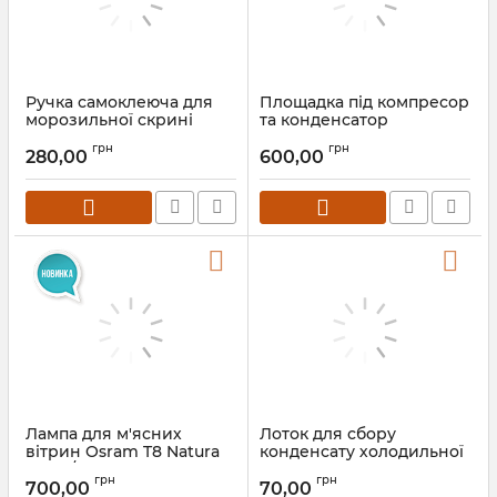
Ручка самоклеюча для
Площадка під компресор
морозильної скрині
та конденсатор
(вітрини) з гнутим склом
холодильної вітрини
грн
грн
280,00
600,00
Лампа для м'ясних
Лоток для сбору
вітрин Osram T8 Natura
конденсату холодильної
L36W/76 G13 (1200мм)
вітрини
грн
грн
700,00
70,00