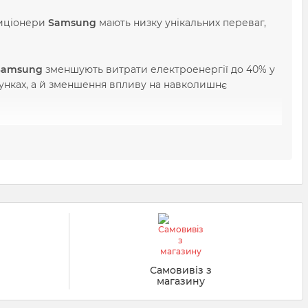
диціонери
Samsung
мають низку унікальних переваг,
Samsung
зменшують витрати електроенергії до 40% у
хунках, а й зменшення впливу на навколишнє
льтрами
та системою
S Plasma Ion
, які видаляють 99,9%
іщенні.
оляє охолоджувати приміщення без сильних потоків
ндиціонером через смартфон, налаштовувати режими
й
Самовивіз з
рівень шуму може становити всього
19 дБ
, що
магазину