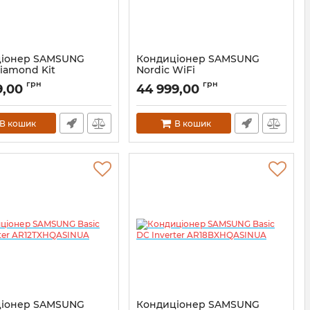
ціонер SAMSUNG
Кондиціонер SAMSUNG
iamond Kit
Nordic WiFi
XFAMWKNUA Black
AR09TXFYBWKNEE
грн
грн
9,00
44 999,00
В кошик
В кошик
ціонер SAMSUNG
Кондиціонер SAMSUNG