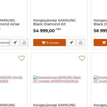
SAMSUNG
Кондиціонер SAMSUNG
Конди
mond Airise
Black Diamond Kit
Black D
UA
AR18BXFAMWKNUA Black
AR24B
н
грн
54 999,00
56 99
влення
В кошик
SAMSUNG
Кондиціонер SAMSUNG
Конди