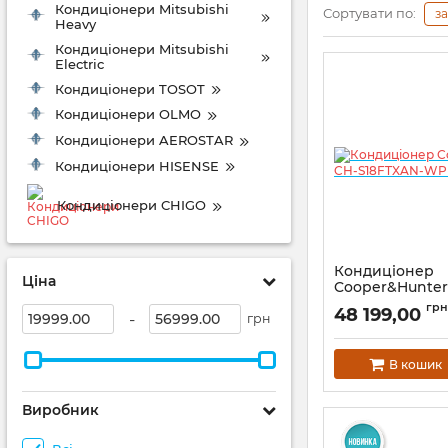
Кондиціонери Mitsubishi
Сортувати по:
з
Heavy
Кондиціонери Mitsubishi
Electric
Кондиціонери TOSOT
Кондиціонери OLMO
Кондиціонери AEROSTAR
Кондиціонери HISENSE
Кондиціонери CHIGO
Кондиціонер
Ціна
Cooper&Hunter
S18FTXAN-WP 
грн
48 199,00
-
грн
В кошик
Виробник