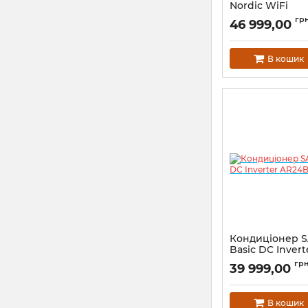
Nordic WiFi
AR12TXFYBWK
гр
46 999,00
В кошик
Кондиціонер 
Basiс DC Invert
AR24BXHQASI
гр
39 999,00
В кошик