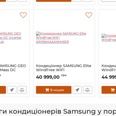
SAMSUNG GEO
Кондиціонер SAMSUNG Elite
Кондиц
 Mass DC
WindFree WiFi
WindFr
4BXFAMWKNUA
AR09AXAAAWKNER
AR12A
н
грн
40 999,00
44 99
В кошик
ги кондиціонерів Samsung у пор