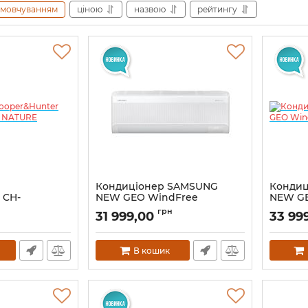
амовчуванням
ціною
назвою
рейтингу
Кондиціонер SAMSUNG
Конди
 CH-
NEW GEO WindFree
NEW GE
NATURE
AR60F09C1BWNUA
AR60F
грн
31 999,00
33 99
В кошик