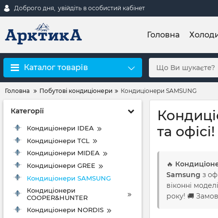
Доброго дня,
увійдіть в особистий кабінет
Головна
Холод
Каталог товарів
Головна
Побутові кондиціонери
Кондиціонери SAMSUNG
Категорії
Кондиці
та офісі! 
Кондиціонери IDEA
Кондиціонери TCL
Кондиціонери MIDEA
🔥
Кондиціон
Кондиціонери GREE
Samsung
з оф
Кондиціонери SAMSUNG
віконні моделі
Кондиціонери
року! 🚚 Замов
COOPER&HUNTER
Кондиціонери NORDIS