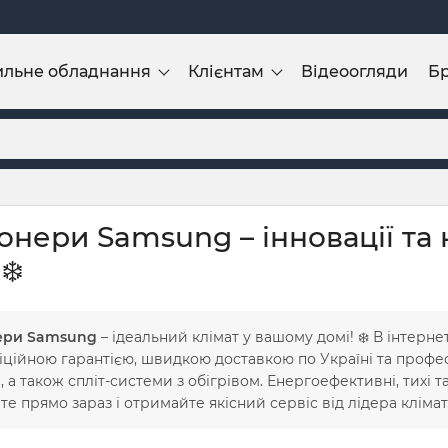
ильне обладнання
Клієнтам
Відеоогляди
Б
онери Samsung – інновації та
❄️
ери Samsung
– ідеальний клімат у вашому домі! ❄️ В інтерне
іційною гарантією, швидкою доставкою по Україні та професі
, а також спліт-системи з обігрівом. Енергоефективні, тихі 
те прямо зараз і отримайте якісний сервіс від лідера клімати