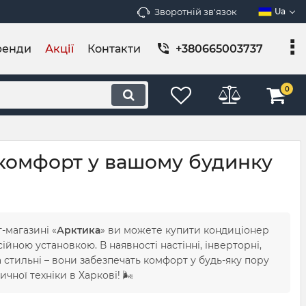
Зворотній зв'язок
Ua
ренди
Акції
Контакти
+380665003737
0
 комфорт у вашому будинку
т-магазині «
Арктика
» ви можете купити кондиціонер
йною установкою. В наявності настінні, інверторні,
та стильні – вони забезпечать комфорт у будь-яку пору
чної техніки в Харкові! 🌬️