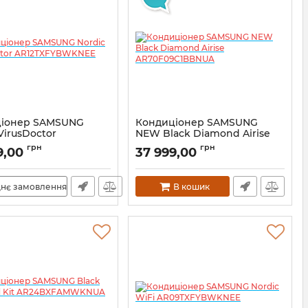
ціонер SAMSUNG
Кондиціонер SAMSUNG
VirusDoctor
NEW Black Diamond Airise
XFYBWKNEE
AR70F09C1BBNUA
грн
грн
9,00
37 999,00
нє замовлення
В кошик