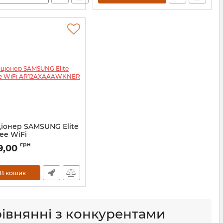
іонер SAMSUNG Elite
ee WiFi
XAAAWKNER
грн
9,00
В кошик
івнянні з конкурентами