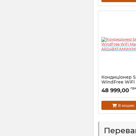
Кондиціонер 
WindFree WiFi
Inverter AR2
гр
48 999,00
В кошик
Перева