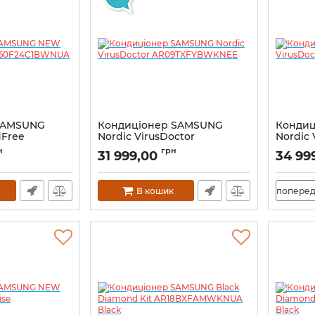
SAMSUNG
Кондиціонер SAMSUNG
Конди
Free
Nordic VirusDoctor
Nordic 
NUA
AR09TXFYBWKNEE
AR12T
н
грн
31 999,00
34 99
В кошик
поперед