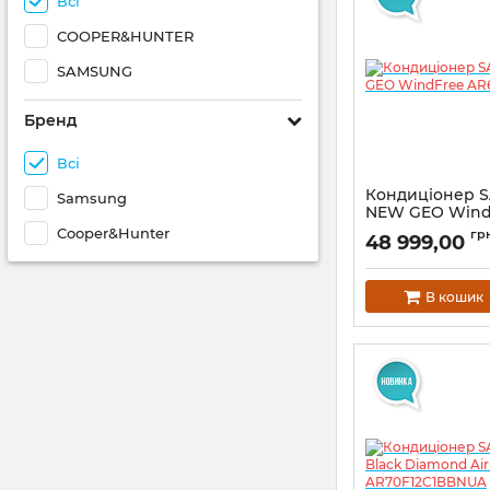
Всі
COOPER&HUNTER
SAMSUNG
Бренд
Всі
Кондиціонер 
Samsung
NEW GEO Wind
AR60F24C1BW
Cooper&Hunter
гр
48 999,00
В кошик