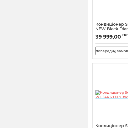
Кондиціонер 
NEW Black Dia
AR70F12C1BBN
гр
39 999,00
попереднє замо
Кондиціонер 