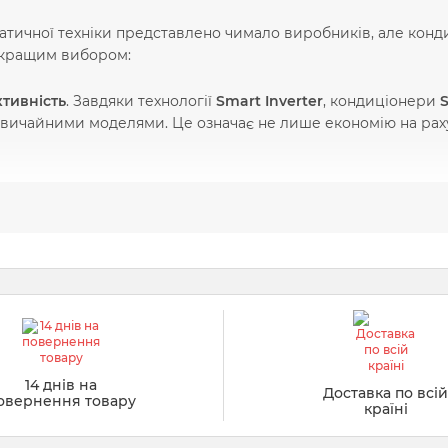
атичної техніки представлено чимало виробників, але кон
х кращим вибором:
тивність
. Завдяки технології
Smart Inverter
, кондиціонери
 звичайними моделями. Це означає не лише економію на ра
ехнології очищення повітря
. Кондиціонери оснащені
HD-фі
сів і алергенів, забезпечуючи чисте та свіже повітря у прим
й розподіл повітря
. Інноваційна технологія
WindFree™
дозв
омірно розподіляючи температуру по всій кімнаті.
льне керування
. Функція
Smart Wi-Fi
дає змогу керувати ко
дкувати за споживанням енергії.
14 днів на
Доставка по всі
а
. Кондиціонери
Samsung
працюють практично безшумно – 
овернення товару
країні
иво для спалень, дитячих кімнат та офісів.