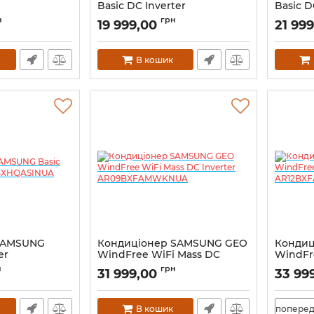
Basiс DC Inverter
Basiс D
NEE
AR09TXHQASINUA
AR12TX
н
грн
19 999,00
21 99
В кошик
SAMSUNG
Кондиціонер SAMSUNG GEO
Кондиц
er
WindFree WiFi Mass DC
WindFr
NUA
Inverter AR09BXFAMWKNUA
Invert
н
грн
31 999,00
33 99
В кошик
поперед