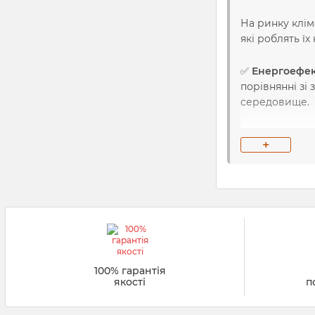
На ринку клім
які роблять ї
✅
Енергоефек
порівнянні зі
середовище.
✅
Передові т
+
бактерій, віру
✅
Рівномірни
повітря, рівн
✅
Інтелектуа
роботи та слі
100% гарантія
✅
Тиха робот
якості
п
особливо важл