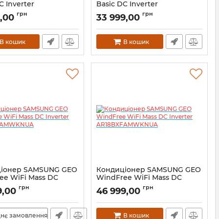
C Inverter
Basiс DC Inverter
HQASINUA
AR18BXHQASINUA
грн
грн
9,00
33 999,00
В кошик
В кошик
іонер SAMSUNG GEO
Кондиціонер SAMSUNG GEO
ee WiFi Mass DC
WindFree WiFi Mass DC
er AR12BXFAMWKNUA
Inverter AR18BXFAMWKNUA
грн
грн
9,00
46 999,00
нє замовлення
В кошик