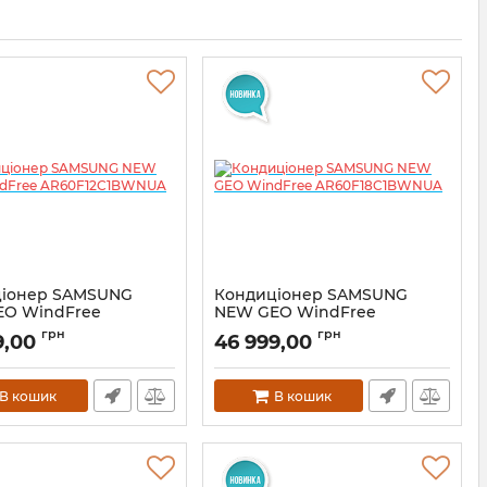
ціонер SAMSUNG
Кондиціонер SAMSUNG
O WindFree
NEW GEO WindFree
12C1BWNUA
AR60F18C1BWNUA
грн
грн
9,00
46 999,00
В кошик
В кошик