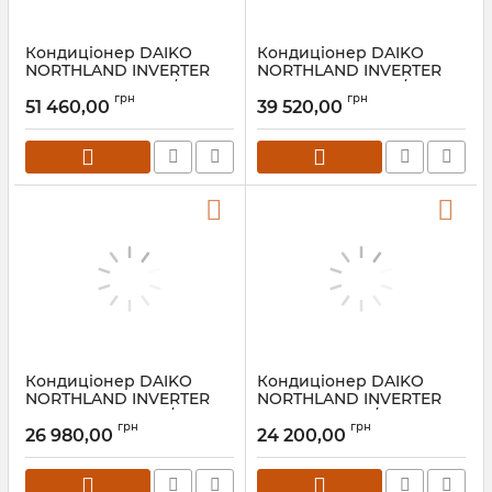
Кондиціонер DAIKO
Кондиціонер DAIKO
NORTHLAND INVERTER
NORTHLAND INVERTER
R32 GRK-H24WINX/GRK-
R32 GRK-H18WINX/GRK-
грн
грн
I24WINX
I18WINX
51 460,00
39 520,00
Кондиціонер DAIKO
Кондиціонер DAIKO
NORTHLAND INVERTER
NORTHLAND INVERTER
R32 GRK-H12WINX/GRK-
GRK-H09WINX/GRK-
грн
грн
I12WINX
I09WINX
26 980,00
24 200,00