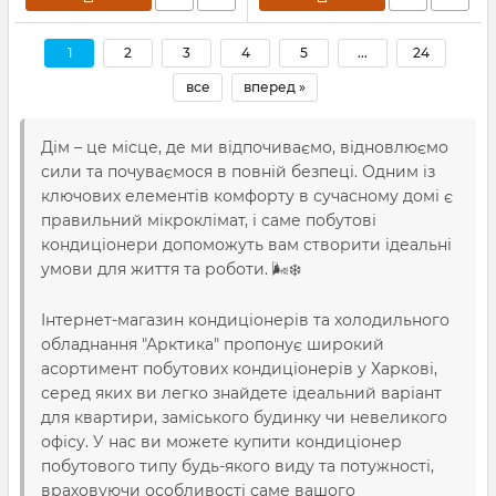
1
2
3
4
5
...
24
все
вперед »
Дім – це місце, де ми відпочиваємо, відновлюємо
сили та почуваємося в повній безпеці. Одним із
ключових елементів комфорту в сучасному домі є
правильний мікроклімат, і саме побутові
кондиціонери допоможуть вам створити ідеальні
умови для життя та роботи. 🌬️❄️
Інтернет-магазин кондиціонерів та холодильного
обладнання "Арктика" пропонує широкий
асортимент побутових кондиціонерів у Харкові,
серед яких ви легко знайдете ідеальний варіант
для квартири, заміського будинку чи невеликого
офісу. У нас ви можете купити кондиціонер
побутового типу будь-якого виду та потужності,
враховуючи особливості саме вашого