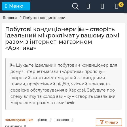
0
Меню
Головна
Побутові кондиціонери
Побутові кондиціонери 🌬️ – створіть
ідеальний мікроклімат у вашому домі
разом з інтернет-магазином
«Арктика»
🌬️ Шукаєте ідеальний побутовий кондиціонер для
дому? Інтернет-магазин «Арктика» пропонує
широкий асортимент моделей за вигідними
цінами, професійний підбір, якісний монтаж та
сервісне обслуговування в Харкові. Забудьте про
спеку влітку та холод взимку – створіть ідеальний
мікроклімат разом з нами! 🏡❄️
замовчуванням
ціною
назвою
Фільтр
рейтингу