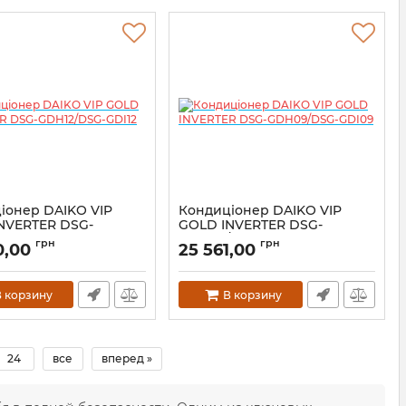
іонер DAIKO VIP
Кондиціонер DAIKO VIP
NVERTER DSG-
GOLD INVERTER DSG-
DSG-GDI12
GDH09/DSG-GDI09
грн
грн
0,00
25 561,00
 корзину
В корзину
24
все
вперед »