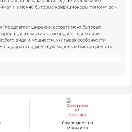
бя в полной безопасности. Одним из ключевых
имат, и именно бытовые кондиционеры помогут вам
а" предлагает широкий ассортимент бытовых
вариант для квартиры, загородного дома или
любого вида и мощности, учитывая особенности
м подобрать подходящую модель и быстро решить
?
нкциональные возможности и особенности помещения,
пы климатического оборудования:
диционеров, компактный и удобный в
офисов, имеют стильный дизайн и широкий набор
й
Самовывоз из
магазина
я непосредственно в окно или проём в стене.