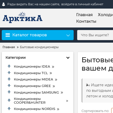
Рады видеть Вас на нашем сайте,
войдите в личный кабинет
Главная
Холоди
Контакты
Каталог товаров
Главная
Бытовые кондиционеры
Категории
Бытовые
вашем д
Кондиционеры IDEA
Кондиционеры TCL
Кондиционеры MIDEA
🌬️ Ищете ид
Кондиционеры GREE
по выгодным 
Кондиционеры SAMSUNG
летом и холод
Кондиционеры
COOPER&HUNTER
Кондиционеры NORDIS
Сортировать по: