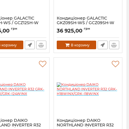
іонер GALACTIC
Кондиціонер GALACTIC
H-WS / GCZ12SH-W
GKZ09SH-WS / GCZ09SH-W
Infini
грн
грн
5,00
36 925,00
 корзину
В корзину
іонер DAIKO
Кондиціонер DAIKO
AND INVERTER R32
NORTHLAND INVERTER R32