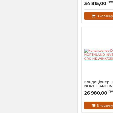
Infini
грн
34 815,00
В корзину
Кондиціонер 
NORTHLAND IN
-25C GRK-H12W
гр
26 980,00
I12WINX
В корзину