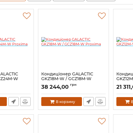
ALACTIC
Кондиціонер GALACTIC
Кондиц
CZ24M-W
GKZ18M-W / GCZ18M-W
GKZ12M
Proxima
Proxim
грн
38 244,00
21 311
В корзину
В