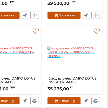
4WINX/GRK-I24WINX
GRK-H18WINX/GRK-I18WINX
грн
грн
0,00
39 520,00
 корзину
В корзину
іонер DAIKO LOTUS
Кондиціонер DAIKO LOTUS
ER RATS-
INVERTER RATS-
/RATS-H24INVR
H18NVR/RATS-H18INVR
грн
грн
5,00
35 275,00
 корзину
В корзину