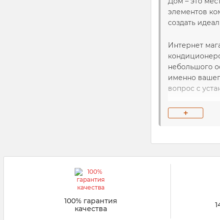
Дом – это мес
элементов ко
создать идеал
Интернет маг
кондиционеро
небольшого о
именно вашег
вопрос с уст
Какие 
+
Выбирая быто
где он будет
Настенны
эксплуата
полезных 
100% гарантия
1
качества
Оконные 