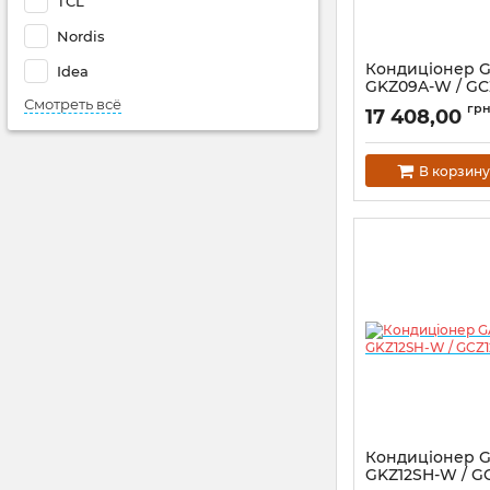
TCL
Nordis
Кондиціонер G
Idea
GKZ09A-W / G
Смотреть всё
гр
17 408,00
В корзину
Кондиціонер G
GKZ12SH-W / G