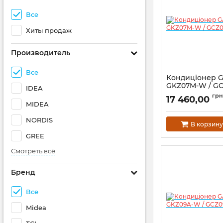
Все
Хиты продаж
Производитель
Все
Кондиціонер G
GKZ07M-W / G
IDEA
Proxima
грн
17 460,00
MIDEA
NORDIS
В корзину
GREE
Смотреть всё
Бренд
Все
Midea