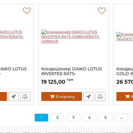
DAIKO LOTUS
Кондиціонер DAIKO LOTUS
Кондиц
-
INVERTER RATS-
GOLD I
12INVR
H09NVR/RATS-H09INVR
GDH12/
грн
19 125,00
26 57
В корзину
В
1
2
3
4
5
...