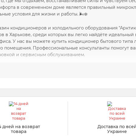
то, где мы отдыхаем, восстанавливаем силы и чувствуем се
мфорта в современном доме является правильный микрокл
ьные условия для жизни и работы. 🌬️❄️
азин кондиционеров и холодильного оборудования "Арктик
в в Харькове, среди которых вы легко найдёте идеальный 
фиса. У нас вы можете купить кондиционер бытового типа 
о помещения. Профессиональные консультанты помогут ва
ановкой и сервисным обслуживанием.
бывают бытовые кондиционеры
вой кондиционер, важно учитывать его тип, мощность, фу
 установлен. В нашем каталоге представлены следующие ти
е сплит-системы
– самый популярный тип бытовых кон
ции. Они идеально подходят для квартир и небольших 
функций.
4 дней на возврат
Доставка по все
товара
Украине
кондиционеры
– традиционный вариант, устанавливаютс