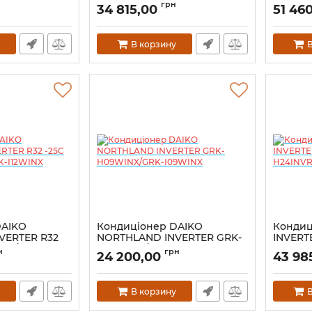
Infini
GRK-H2
грн
34 815,00
51 46
В корзину
В
DAIKO
Кондиціонер DAIKO
Кондиц
VERTER R32
NORTHLAND INVERTER GRK-
INVERT
INX/GRK-
H09WINX/GRK-I09WINX
H24NVR
н
грн
24 200,00
43 98
В корзину
В