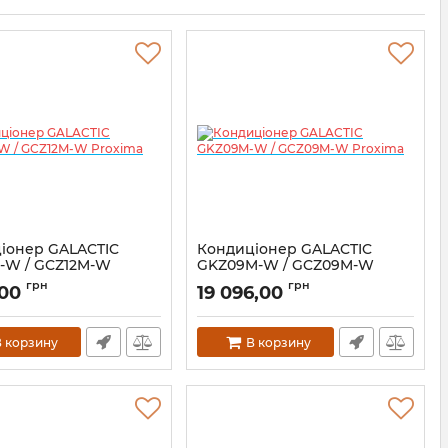
іонер GALACTIC
Кондиціонер GALACTIC
-W / GCZ12M-W
GKZ09M-W / GCZ09M-W
a
Proxima
грн
грн
,00
19 096,00
 корзину
В корзину