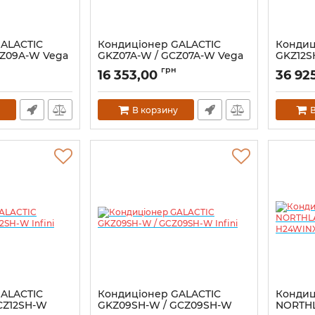
ALACTIC
Кондиціонер GALACTIC
Кондиц
CZ09A-W Vega
GKZ07A-W / GCZ07A-W Vega
GKZ12S
Infini
н
грн
16 353,00
36 92
В корзину
В
ALACTIC
Кондиціонер GALACTIC
Кондиц
CZ12SH-W
GKZ09SH-W / GCZ09SH-W
NORTHL