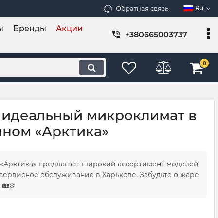
Обратная связь
Ru
ы
Бренды
Акции
+380665003737
0
е идеальный микроклимат в
ином «Арктика»
 «Арктика» предлагает широкий ассортимент моделей
сервисное обслуживание в Харькове. Забудьте о жаре
🏡❄️