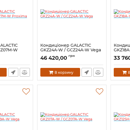
ALACTIC
Кондиціонер GALACTIC
Кондиц
CZ07M-W
GKZ24A-W / GCZ24A-W Vega
GKZ18A
грн
46 420,00
33 76
В корзину
В