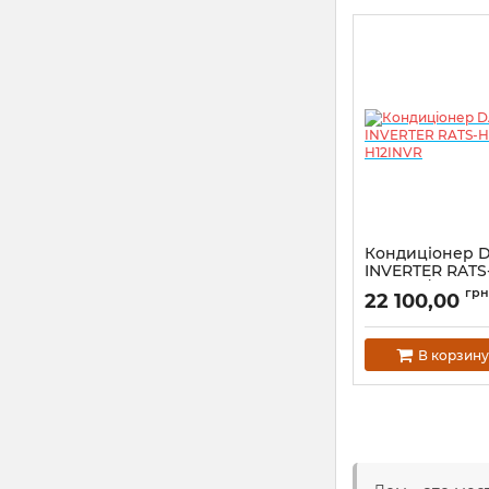
Кондиціонер 
INVERTER RATS
H12NVR/RATS-H
грн
22 100,00
В корзину