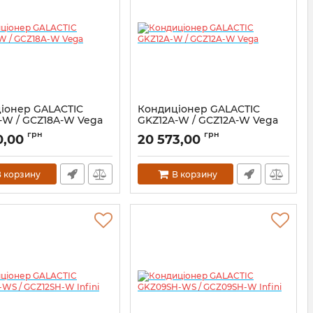
іонер GALACTIC
Кондиціонер GALACTIC
-W / GCZ18A-W Vega
GKZ12A-W / GCZ12A-W Vega
грн
грн
0,00
20 573,00
 корзину
В корзину