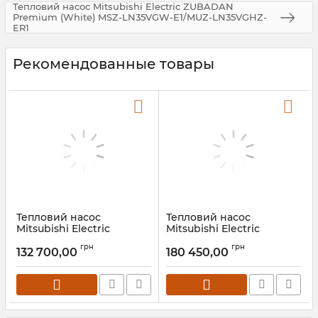
Тепловий насос Mitsubishi Electric ZUBADAN
Premium (White) MSZ-LN35VGW-E1/MUZ-LN35VGHZ-
ER1
Рекомендованные товары
Тепловий насос
Тепловий насос
Mitsubishi Electric
Mitsubishi Electric
ZUBADAN Premium
ZUBADAN Premium
грн
грн
(White) MSZ-LN35VGW-
(White) MSZ-LN50VGW-
132 700,00
180 450,00
E1/MUZ-LN35VGHZ-ER1
E1/MUZ-LN50VGHZ-ER1