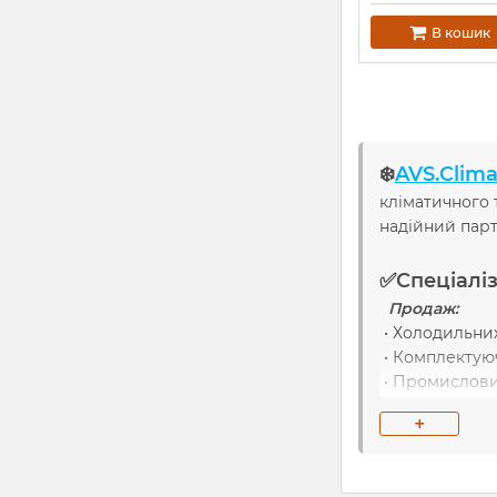
В кошик
❄️
AVS.Clima
кліматичного 
надійний парт
✅Спеціаліз
Продаж:
• Холодильних
• Комплектую
• Промислових
• Шаф автомат
+
• Холодильног
Послуги:
• Монтаж, рем