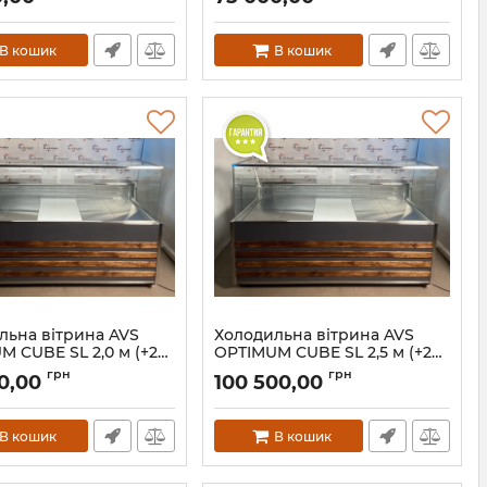
В кошик
В кошик
льна вітрина AVS
Холодильна вітрина AVS
M CUBE SL 2,0 м (+2…
OPTIMUM CUBE SL 2,5 м (+2…
+8°C)
грн
грн
0,00
100 500,00
В кошик
В кошик