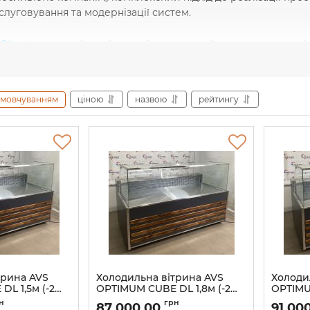
слуговування та модернізації систем.
.Climat
надають індивідуальні консультації, допомагаючи кл
іматичного забезпечення. Крім того, компанія активно впро
ергоспоживання та підвищувати ефективність роботи облад
амовчуванням
ціною
назвою
рейтингу
ніку
AVS.Climat
, клієнти отримують високоякісні продукти 
 політика, швидке реагування на потреби замовників і дов
м кліматичних рішень для бізнесу та побутових потреб. Зав
підходу, AVS.Climat є оптимальним вибором для тих, хто цін
трина AVS
Холодильна вітрина AVS
Холоди
L 1,5м (-2…
OPTIMUM CUBE DL 1,8м (-2…
OPTIMU
+8°C)
+8°C)
н
грн
87 000,00
91 00