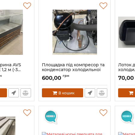
трина AVS
Площадка під компресор та
Лоток 
,2 м (-3…
конденсатор холодильної
холоди
вітрини
н
грн
600,00
70,00
В кошик