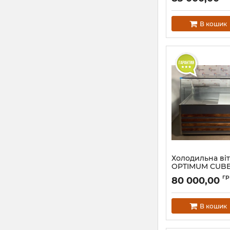
В кошик
Холодильна ві
OPTIMUM CUBE S
+8°C)
гр
80 000,00
В кошик