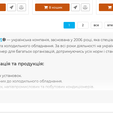
В кошик
1
2
все
впе
t
❄️
— українська компанія, заснована у 2006 році, яка спеці
та холодильного обладнання. За всі роки діяльності на укра
нер для багатьох організацій, дотримуючись усіх норм і ста
ація та продукція:
 установок.
чих до холодильного обладнання.
, напівпромислових та побутових кондиціонерів.
изації та управління промисловим обладнанням та установ
о обладнання для магазинів, ресторанів та кафе.
онт, реконструкція та сервісне обслуговування промислов