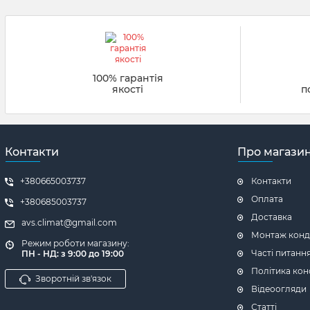
• Обслуговува
• Робота з пр
• Установка т
• Розробка та
• Обслуговува
100% гарантія
якості
п
🛠
Власне в
Компанія вир
• Камери дозр
Контакти
Про магази
• Холодильні 
• Холодильні 
+380665003737
Контакти
• Винні шафи 
Оплата
+380685003737
Доставка
avs.climat@gmail.com
⭐️Це облад
Монтаж конд
Режим роботи магазину:
Харкові.
Часті питанн
ПН - НД: з 9:00 до 19:00
Політика кон
Зворотній зв'язок
💫Особливо
Відеоогляди
• Професіонал
Статті