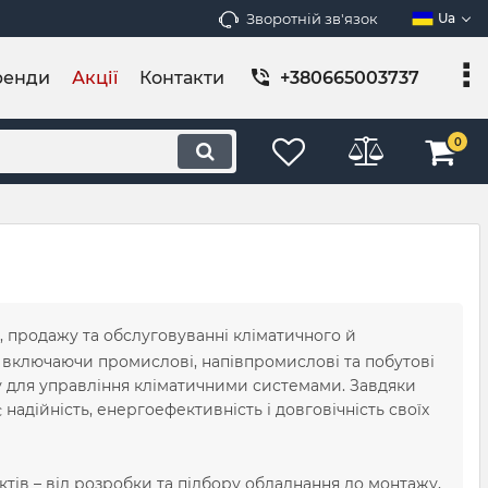
Зворотній зв'язок
Ua
ренди
Акції
Контакти
+380665003737
0
, продажу та обслуговуванні кліматичного й
 включаючи промислові, напівпромислові та побутові
у для управління кліматичними системами. Завдяки
надійність, енергоефективність і довговічність своїх
ктів – від розробки та підбору обладнання до монтажу,