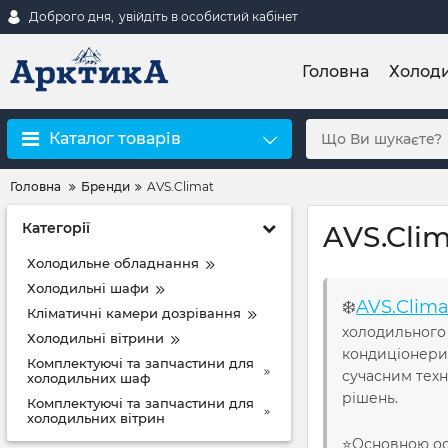
Доброго дня,
увійдіть в особистий кабінет
Головна
Холод
Каталог товарів
Головна
Бренди
AVS.Climat
Категорії
AVS.Cli
Холодильне обладнання
Холодильні шафи
❄️
AVS.Clima
Кліматичні камери дозрівання
холодильного 
Холодильні вітрини
кондиціонери,
Комплектуючі та запчастини для
сучасним техн
холодильних шаф
рішень.
Комплектуючі та запчастини для
холодильних вітрин
⭐️Основною ос