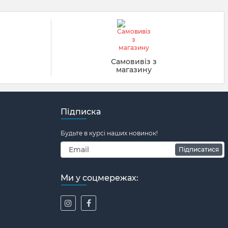
заморозки.
арчування.
й
Самовивіз з
магазину
ема:
Підписка
их розмірів.
Будьте в курсі наших новинок!
Підписатися
потужностях компанії, що розташовані в
Ми у соцмережах:
ує свою кваліфікацію, виконуючи найскладніші види