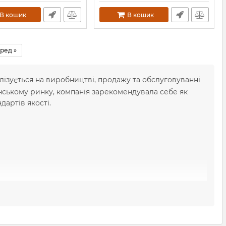
В кошик
В кошик
ред »
алізується на виробництві, продажу та обслуговуванні
їнському ринку, компанія зарекомендувала себе як
ндартів якості.
ками.
их холодильних машин та установок.