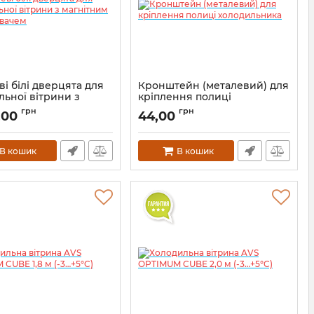
і білі дверцята для
Кронштейн (металевий) для
льної вітрини з
кріплення полиці
ним ущільнювачем
холодильника
грн
грн
,00
44,00
В кошик
В кошик