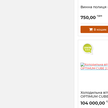
Винна полиця 
грн
750,00
В кошик
Холодильна ві
OPTIMUM CUBE 2
+5°C)
г
104 000,00