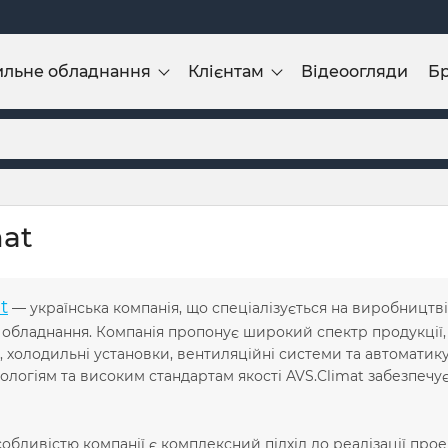
ильне обладнання
Клієнтам
Відеоогляди
Б
mat
t
— українська компанія, що спеціалізується на виробництві
обладнання. Компанія пропонує широкий спектр продукції,
 холодильні установки, вентиляційні системи та автоматик
ологіям та високим стандартам якості AVS.Climat забезпечує 
обливістю компанії є комплексний підхід до реалізації прое