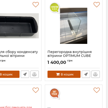
для сбору конденсату
Перегородка внутрішня
льної вітрини
вітрини OPTIMUM CUBE
грн
грн
1 400,00
В кошик
В кошик