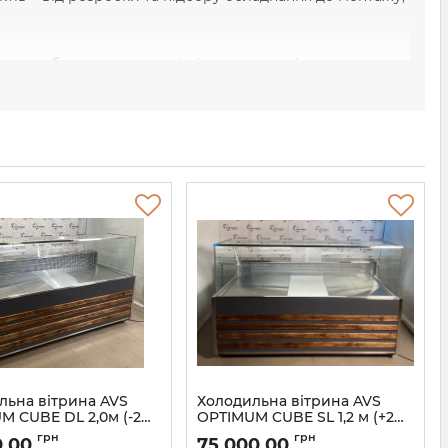
ієнтам обрати оптимальні рішення для ефективного та
ваджує інноваційні технології, що дозволяють значно
нання.
з гарантією та повноцінним сервісним супроводом.
гострокове партнерство роблять компанію надійним
дяки поєднанню якості, передових технологій та
ує комфорт та ефективність.
льна вітрина AVS
Холодильна вітрина AVS
M CUBE DL 2,0м (-2…
OPTIMUM CUBE SL 1,2 м (+2…
+8°C)
грн
грн
0,00
75 000,00