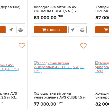
(дерев'яна)
Холодильна вітрина AVS
Холоди
OPTIMUM CUBE 1,5 м (-3…
OPTIMUM
+5°C)
+5°C)
грн
83 000,00
87 00
В кошик
трина AVS
Холодильна вітрина
Холоди
,5 м (-3…
універсальна AVS CUBE 1,5 м
універс
(-3…+5°C)
(-3…+5°
рн
грн
77 000,00
82 00