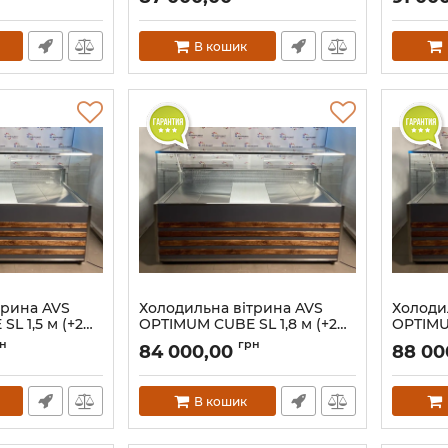
В кошик
трина AVS
Холодильна вітрина AVS
Холоди
L 1,5 м (+2…
OPTIMUM CUBE SL 1,8 м (+2…
OPTIMU
+8°C)
+8°C)
н
грн
84 000,00
88 00
В кошик