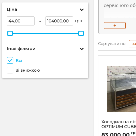
сервісного об
Ціна
✅ Фахівці
AVS
-
грн
+
економного кл
знижувати ен
Сортувати по:
з
Обираючи тех
Інші фільтри
Гнучка цінова
постачальнико
Всі
професійного 
Зі знижкою
Холодильна ві
OPTIMUM CUBE D
+8°C)
гр
83 000,00