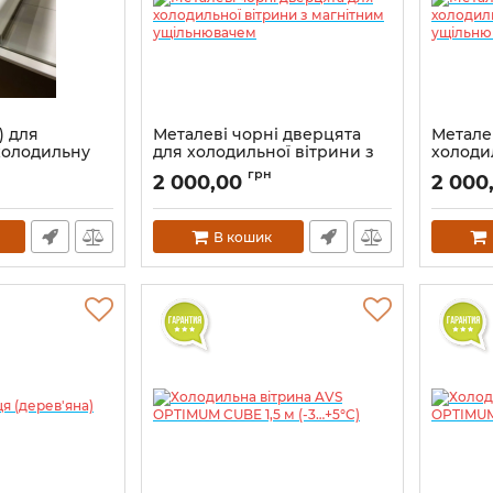
) для
Металеві чорні дверцята
Металев
холодильну
для холодильної вітрини з
холоди
PTIMUM 2,0 м
магнітним ущільнювачем
магніт
грн
2 000,00
2 000
В кошик