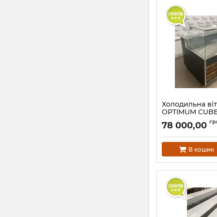
Холодильна ві
OPTIMUM CUBE 1
+5°C)
гр
78 000,00
В кошик