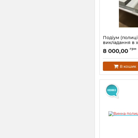
Подіум (полиці
викладання в 
вітрину AVS O
грн
8 000,00
(1+2 поверх)
В кошик