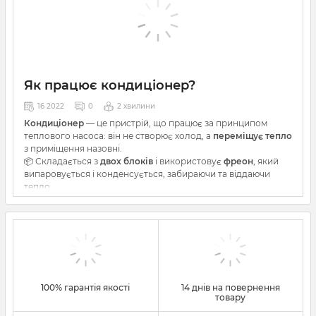
Як працює кондиціонер?
16 2022
0
2 хвилини
Кондиціонер
— це пристрій, що працює за принципом
теплового насоса: він не створює холод, а
переміщує тепло
з приміщення назовні.
📦 Складається з
двох блоків
і використовує
фреон
, який
випаровується і конденсується, забираючи та віддаючи
тепло.
🔄 Має
режими охолодження, обігріву, осушення,
вентиляції та авто
.
🔥
Інверторний кондиціонер
ефективніший за звичайний:
— економить до 40% електроенергії,
— працює тихо,
— довше служить,
— підтримує стабільну температуру.
100% гарантія якості
14 днів на повернення
📲 Керується пультом, можна запрограмувати включення.
товару
🛠
Правильний монтаж
— ключ до ефективної роботи.