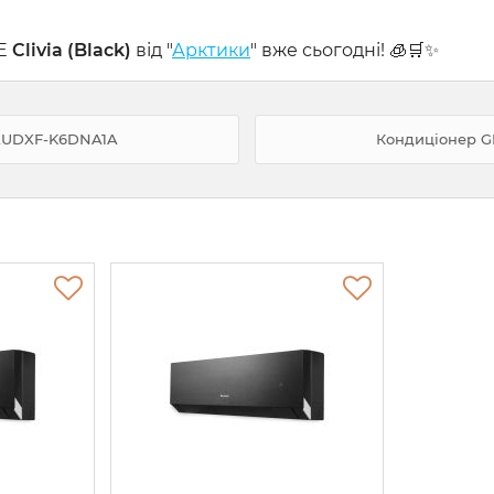
EE
Clivia (Black)
від "
Арктики
" вже сьогодні! 🧊🛒✨
4AUDXF-K6DNA1A
Кондиціонер G