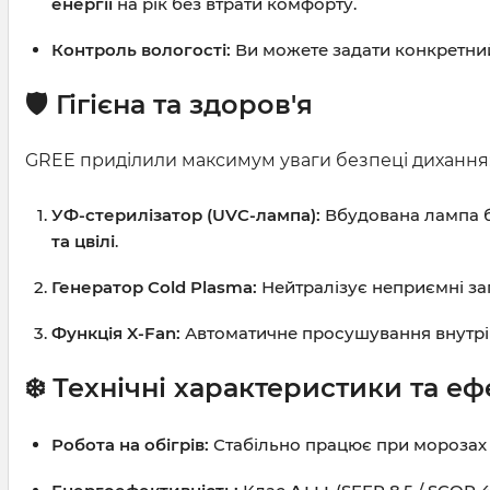
енергії
на рік без втрати комфорту.
Контроль вологості:
Ви можете задати конкретний
🛡️ Гігієна та здоров'я
GREE приділили максимум уваги безпеці дихання
УФ-стерилізатор (UVC-лампа):
Вбудована лампа б
та цвілі
.
Генератор Cold Plasma:
Нейтралізує неприємні зап
Функція X-Fan:
Автоматичне просушування внутріш
❄️ Технічні характеристики та еф
Робота на обігрів:
Стабільно працює при морозах