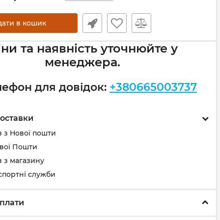
дати в кошик
іни та наявність уточнюйте у
менеджера.
лефон для довідок:
+380665003737
оставки
 з Нової пошти
ової Пошти
 з магазину
спортні служби
плати