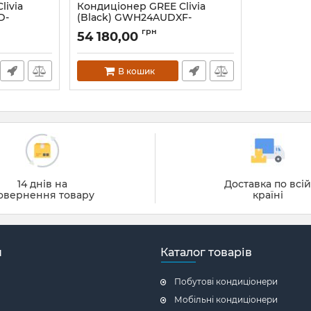
livia
Кондиціонер GREE Clivia
D-
(Black) GWH24AUDXF-
K6DNA1A
грн
54 180,00
В кошик
14 днів на
Доставка по всі
овернення товару
країні
н
Каталог товарів
Побутові кондиціонери
Мобільні кондиціонери