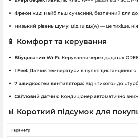
Енергоефективність:
Клас
A+++
(SEER 8.5 / SCOP 
Фреон R32:
Найбільш сучасний, безпечний для до
Низький рівень шуму:
Від
19 дБ(А)
— це тихіше, ні
📱 Комфорт та керування
Вбудований Wi-Fi:
Керування через додаток GREE+ 
I Feel:
Датчик температури в пульті дистанційного
7 швидкостей вентилятора:
Від «Тихого» до «Тур
Світловий датчик:
Кондиціонер автоматично знижує
📊 Короткий підсумок для покуп
Параметр