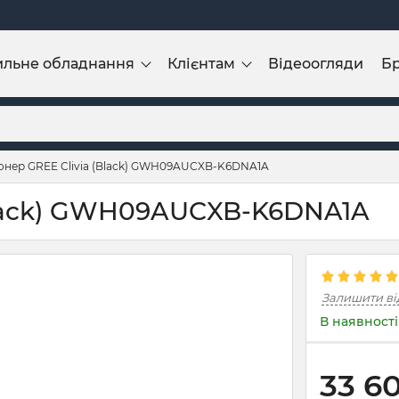
ильне обладнання
Клієнтам
Відеоогляди
Б
онер GREE Clivia (Black) GWH09AUCXB-K6DNA1A
Black) GWH09AUCXB-K6DNA1A
Залишити ві
В наявності
33 6