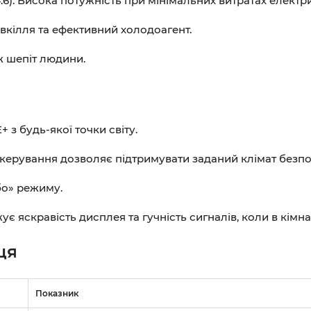
4.6). Висока потужність при мінімальних витратах електр
вкілля та ефективний холодоагент.
ж шепіт людини.
з будь-якої точки світу.
 керування дозволяє підтримувати заданий клімат безпо
бо» режиму.
 яскравість дисплея та гучність сигналів, коли в кімнат
ця
Показник