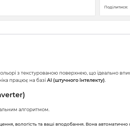
Поділитися:
ьорі з текстурованою поверхнею, що ідеально вписуєть
іка працює на базі
AI (штучного інтелекту)
.
nverter)
вчальним алгоритмом.
ення, вологість та ваші вподобання. Вона автоматичн