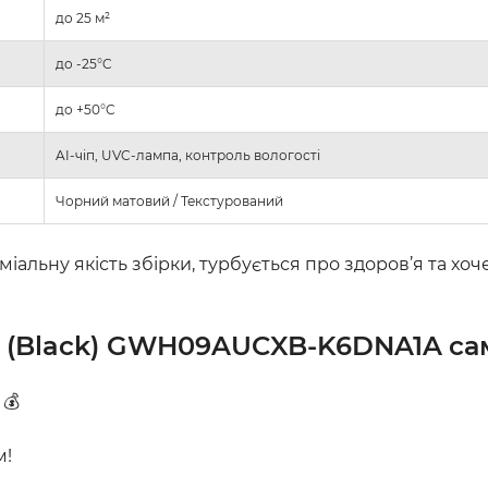
до 25 м²
до -25°C
до +50°C
AI-чіп, UVC-лампа, контроль вологості
Чорний матовий / Текстурований
еміальну якість збірки, турбується про здоров’я та хо
ia (Black) GWH09AUCXB-K6DNA1A
са
! 💰
м!