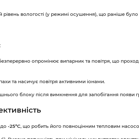
 рівень вологості (у режимі осушення), що раніше бу
:
езперервно опромінює випарник та повітря, що проход
ахи та насичує повітря активними іонами.
нього блоку після вимкнення для запобігання появи г
ективність
 до
-25°C
, що робить його повноцінним тепловим насосо