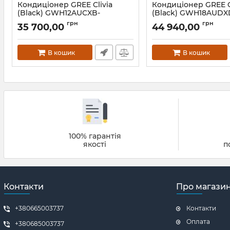
Кондиціонер GREE Clivia
Кондиціонер GREE C
(Black) GWH12AUCXB-
(Black) GWH18AUDX
K6DNA1A
K6DNA1A
грн
грн
35 700,00
44 940,00
В кошик
В кошик
100% гарантія
якості
п
Контакти
Про магази
+380665003737
Контакти
Оплата
+380685003737