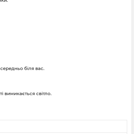
ики.
середньо біля вас.
і вимикається світло.