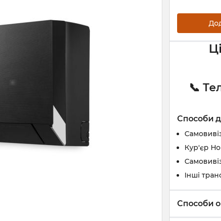
До
Ц
📞 Те
Способи д
Самовивіз
Кур'єр Н
Самовивіз
Інші тран
Способи о