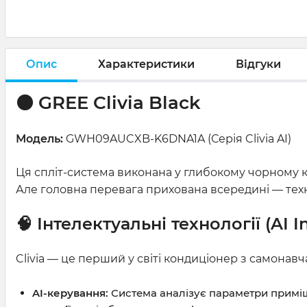
Опис
Характеристики
Відгуки
⚫ GREE Clivia Black
Модель:
GWH09AUCXB-K6DNA1A (Серія Clivia AI)
Ця спліт-система виконана у глибокому чорному кол
Але головна перевага прихована всередині — техн
🧠 Інтелектуальні технології (AI I
Clivia — це перший у світі кондиціонер з самона
AI-керування:
Система аналізує параметри приміщ