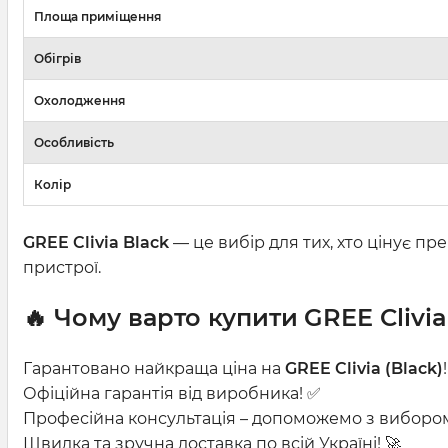
Площа приміщення
Обігрів
Охолодження
Особливість
Колір
GREE Clivia Black
— це вибір для тих, хто цінує пр
пристрої.
🔥 Чому варто купити
GREE Cliv
Гарантовано найкраща ціна на
GREE Clivia (Black)
Офіційна гарантія від виробника! ✅
Професійна консультація – допоможемо з виборо
Швидка та зручна доставка по всій Україні! 🚀