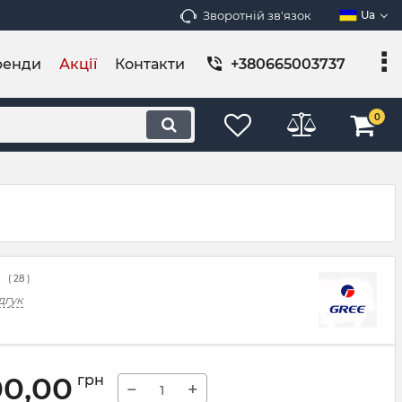
Зворотній зв'язок
Ua
ренди
Акції
Контакти
+380665003737
0
(
28
)
дгук
00,00
грн
−
+